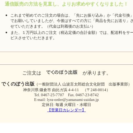
通信販売の方法を見直し、よりお求めやすくなりました！
これまで初めてのご注文の場合は、「先にお振り込み」か「代金引換
でお願いしていましたが、今後はすべての方に「商品を先にお送り」
せていただきます。（代金は到着後のお支払い）
また、１万円以上のご注文（税込定価の合計金額）では、配送料をサ
ビスさせていただきます。
ご注文は
が承ります。
でくのぼう出版
（一般財団法人 山波言太郎総合文化財団 出版事業部）
神奈川県 鎌倉市 由比ガ浜 4-4-11 （〒248-0014）
Tel. 0467-25-7707 Fax. 0467-23-8742
E-mail: lyra-order@yamanami-zaidan.jp
定休日: 毎週 火曜日・水曜日
【営業日カレンダー】